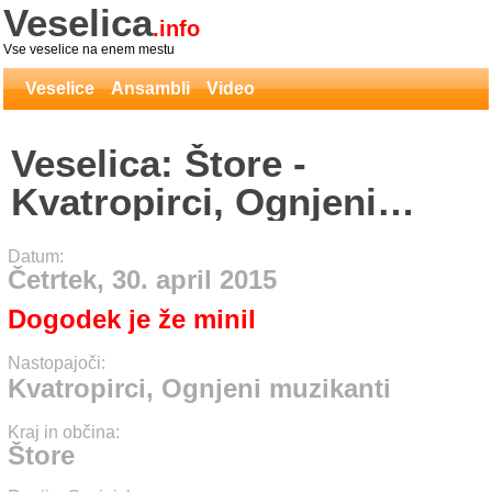
Veselica
.info
Vse veselice na enem mestu
Veselice
Ansambli
Video
Veselica: Štore -
Kvatropirci, Ognjeni
muzikanti
Datum:
Četrtek, 30. april 2015
Dogodek je že minil
Nastopajoči:
Kvatropirci, Ognjeni muzikanti
Kraj in občina:
Štore