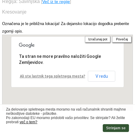
Regija: Savinjska
[
Več iz te regije
]
Kresovanje
Označena je le približna lokacija! Za dejansko lokacijo dogodka preberite
zgornji opis.
Izračunaj pot
Povečaj
Ta stran ne more pravilno naložiti Google
Zemljevidov.
V redu
Ali ste lastnik tega spletnega mesta?
Za delovanje spletnega mesta moramo na vaš računalnik shraniti majhne
neškodljive datoteke - piškotke.
Po zakonodaji EU moramo pridobiti vašo privolitev. Se strinjate? Ali želite
prebrati
več o tem?
Strinjam se