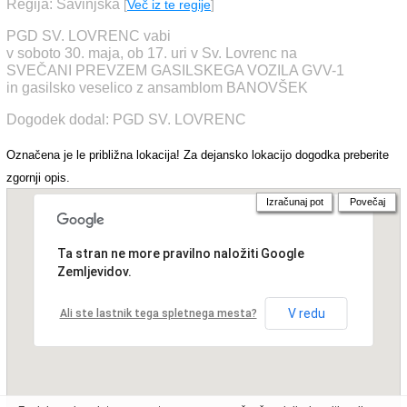
Regija: Savinjska
[
Več iz te regije
]
PGD SV. LOVRENC vabi
v soboto 30. maja, ob 17. uri v Sv. Lovrenc na
SVEČANI PREVZEM GASILSKEGA VOZILA GVV-1
in gasilsko veselico z ansamblom BANOVŠEK
Dogodek dodal: PGD SV. LOVRENC
Označena je le približna lokacija! Za dejansko lokacijo dogodka preberite
zgornji opis.
Izračunaj pot
Povečaj
Ta stran ne more pravilno naložiti Google
Zemljevidov.
V redu
Ali ste lastnik tega spletnega mesta?