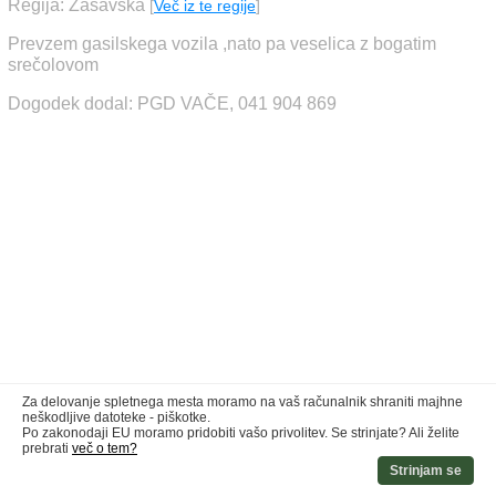
Regija: Zasavska
[
Več iz te regije
]
Prevzem gasilskega vozila ,nato pa veselica z bogatim
srečolovom
Dogodek dodal: PGD VAČE, 041 904 869
Za delovanje spletnega mesta moramo na vaš računalnik shraniti majhne
neškodljive datoteke - piškotke.
Po zakonodaji EU moramo pridobiti vašo privolitev. Se strinjate? Ali želite
prebrati
več o tem?
Strinjam se