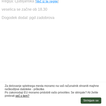
Regija: Ljubljanska
[
Več iz te regije
]
veselica se začne ob 18.30
Dogodek dodal: pgd zadobrova
Za delovanje spletnega mesta moramo na vaš računalnik shraniti majhne
neškodljive datoteke - piškotke.
Po zakonodaji EU moramo pridobiti vašo privolitev. Se strinjate? Ali želite
prebrati
več o tem?
Strinjam se