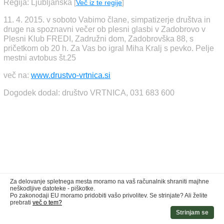
Regija: Ljubljanska
[
Več iz te regije
]
11. 4. 2015. v soboto Vabimo člane, simpatizerje društva in
druge na spoznavni večer ob plesni glasbi v Zadobrovo v
Plesni Klub FREDI, Zadružni dom, Zadobrovška 88, s
pričetkom ob 20 h. Za Vas bo igral Miha Kralj s pevko. Pelje
mestni avtobus št.25
več na:
www.drustvo-vrtnica.si
Dogodek dodal: društvo VRTNICA, 031 683 600
Za delovanje spletnega mesta moramo na vaš računalnik shraniti majhne
neškodljive datoteke - piškotke.
Po zakonodaji EU moramo pridobiti vašo privolitev. Se strinjate? Ali želite
prebrati
več o tem?
Strinjam se