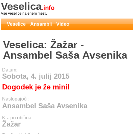
Veselica
.info
Vse veselice na enem mestu
Veselice
Ansambli
Video
Veselica: Žažar -
Ansambel Saša Avsenika
Datum:
Sobota, 4. julij 2015
Dogodek je že minil
Nastopajoči:
Ansambel Saša Avsenika
Kraj in občina:
Žažar