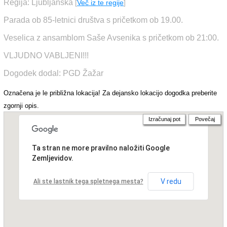
Regija: Ljubljanska
[
Več iz te regije
]
Parada ob 85-letnici društva s pričetkom ob 19.00.
Veselica z ansamblom Saše Avsenika s pričetkom ob 21:00.
VLJUDNO VABLJENI!!!
Dogodek dodal: PGD Žažar
Označena je le približna lokacija! Za dejansko lokacijo dogodka preberite
zgornji opis.
Izračunaj pot
Povečaj
Ta stran ne more pravilno naložiti Google
Zemljevidov.
V redu
Ali ste lastnik tega spletnega mesta?