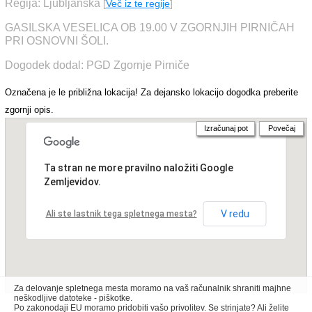
Regija: Ljubljanska
[
Več iz te regije
]
GASILSKA VESELICA OB 19.00 V ZGORNJIH PIRNIČAH
PRI OSNOVNI ŠOLI.
Dogodek dodal: PGD Zgornje Pirniče
Označena je le približna lokacija! Za dejansko lokacijo dogodka preberite
zgornji opis.
Izračunaj pot
Povečaj
Ta stran ne more pravilno naložiti Google
Zemljevidov.
V redu
Ali ste lastnik tega spletnega mesta?
Za delovanje spletnega mesta moramo na vaš računalnik shraniti majhne
neškodljive datoteke - piškotke.
Po zakonodaji EU moramo pridobiti vašo privolitev. Se strinjate? Ali želite