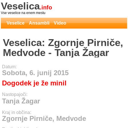
Veselica
.info
Vse veselice na enem mestu
Veselice
Ansambli
Video
Veselica: Zgornje Pirniče,
Medvode - Tanja Žagar
Datum:
Sobota, 6. junij 2015
Dogodek je že minil
Nastopajoči:
Tanja Žagar
Kraj in občina:
Zgornje Pirniče, Medvode