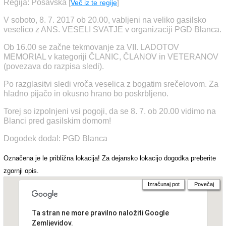
Regija: Posavska
[
Več iz te regije
]
V soboto, 8. 7. 2017 ob 20.00, vabljeni na veliko gasilsko
veselico z ANS. VESELI SVATJE v organizaciji PGD Blanca.
Ob 16.00 se začne tekmovanje za VII. LADOTOV
MEMORIAL v kategoriji ČLANIC, ČLANOV in VETERANOV
(povezava do razpisa sledi).
Po razglasitvi sledi vroča veselica z bogatim srečelovom. Za
hladno pijačo in okusno hrano bo poskrbljeno.
Torej so izpolnjeni vsi pogoji, da se 8. 7. ob 20.00 vidimo na
Blanci pred gasilskim domom!
Dogodek dodal: PGD Blanca
Označena je le približna lokacija! Za dejansko lokacijo dogodka preberite
zgornji opis.
Izračunaj pot
Povečaj
Ta stran ne more pravilno naložiti Google
Zemljevidov.