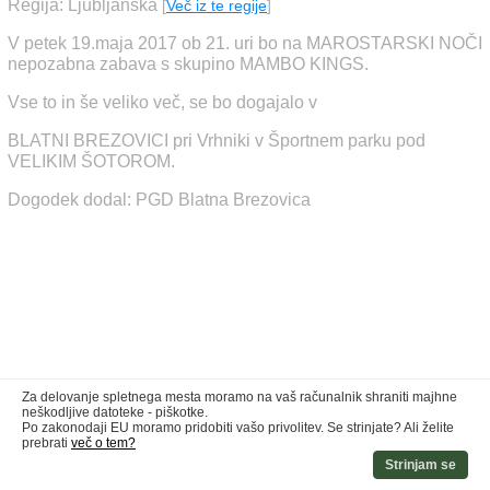
Regija: Ljubljanska
[
Več iz te regije
]
V petek 19.maja 2017 ob 21. uri bo na MAROSTARSKI NOČI
nepozabna zabava s skupino MAMBO KINGS.
Vse to in še veliko več, se bo dogajalo v
BLATNI BREZOVICI pri Vrhniki v Športnem parku pod
VELIKIM ŠOTOROM.
Dogodek dodal: PGD Blatna Brezovica
Za delovanje spletnega mesta moramo na vaš računalnik shraniti majhne
neškodljive datoteke - piškotke.
Po zakonodaji EU moramo pridobiti vašo privolitev. Se strinjate? Ali želite
prebrati
več o tem?
Strinjam se