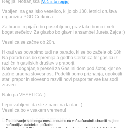
Regija: Notranjska
[
Več iz te regije
]
Vabljeni na gasilsko veselico, ki jo ob 130. letnici društva
organizira PGD Cerknica.
Za hrano in pijačo bo poskrbljeno, prav tako bomo imeli
bogat srečelov. Za glasbo bo glavni ansambel Jureta Zajca :)
Veselica se začne ob 20h.
Hkrati vas povabimo tudi na parado, ki se bo začela ob 18h.
Na paradi nas bo spremljala godba Cerknica ter gasilci iz
različnih gasilskih društev s praporji.
Nato se dogajanje preseli za Gasilni dom pod šotor, kjer se
začne uradna slovesnost. Podelili bomo priznanja, upokojili
stari prapor in slovesno razvili novi prapor ter vse kar sodi
zraven.
Nato pa VESELICA :)
Lepo vabljeni, da ste z nami na ta dan :)
Veselica bo v vsakem vremenu!
Dogodek dodal: PGD CERKNICA
Za delovanje spletnega mesta moramo na vaš računalnik shraniti majhne
neškodljive datoteke - piškotke.