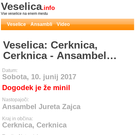
Veselica
.info
Vse veselice na enem mestu
Veselice
Ansambli
Video
Veselica: Cerknica,
Cerknica - Ansambel
Jureta Zajca
Datum:
Sobota, 10. junij 2017
Dogodek je že minil
Nastopajoči:
Ansambel Jureta Zajca
Kraj in občina:
Cerknica, Cerknica