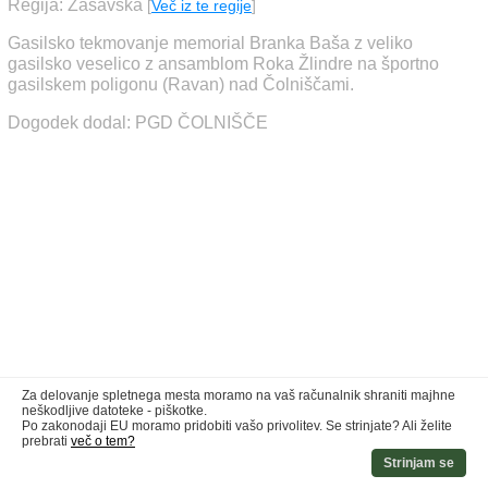
Regija: Zasavska
[
Več iz te regije
]
Gasilsko tekmovanje memorial Branka Baša z veliko
gasilsko veselico z ansamblom Roka Žlindre na športno
gasilskem poligonu (Ravan) nad Čolniščami.
Dogodek dodal: PGD ČOLNIŠČE
Za delovanje spletnega mesta moramo na vaš računalnik shraniti majhne
neškodljive datoteke - piškotke.
Po zakonodaji EU moramo pridobiti vašo privolitev. Se strinjate? Ali želite
prebrati
več o tem?
Strinjam se