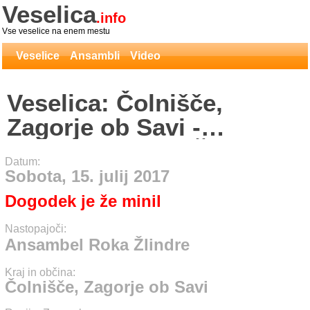
Veselica
.info
Vse veselice na enem mestu
Veselice
Ansambli
Video
Veselica: Čolnišče,
Zagorje ob Savi -
Ansambel Roka Žlindre
Datum:
Sobota, 15. julij 2017
Dogodek je že minil
Nastopajoči:
Ansambel Roka Žlindre
Kraj in občina:
Čolnišče, Zagorje ob Savi