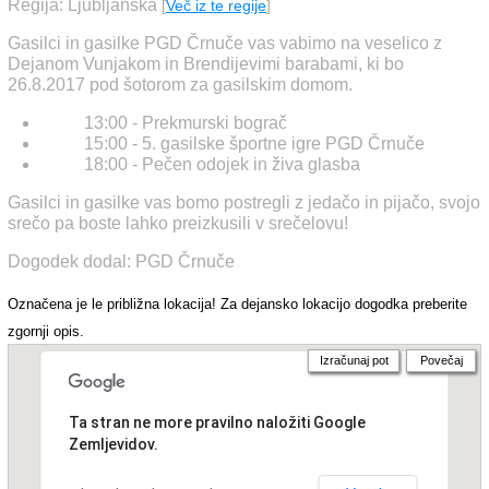
Regija: Ljubljanska
[
Več iz te regije
]
Gasilci in gasilke PGD Črnuče vas vabimo na veselico z
Dejanom Vunjakom in Brendijevimi barabami, ki bo
26.8.2017 pod šotorom za gasilskim domom.
13:00 - Prekmurski bograč
15:00 - 5. gasilske športne igre PGD Črnuče
18:00 - Pečen odojek in živa glasba
Gasilci in gasilke vas bomo postregli z jedačo in pijačo, svojo
srečo pa boste lahko preizkusili v srečelovu!
Dogodek dodal: PGD Črnuče
Označena je le približna lokacija! Za dejansko lokacijo dogodka preberite
zgornji opis.
Izračunaj pot
Povečaj
Ta stran ne more pravilno naložiti Google
Zemljevidov.