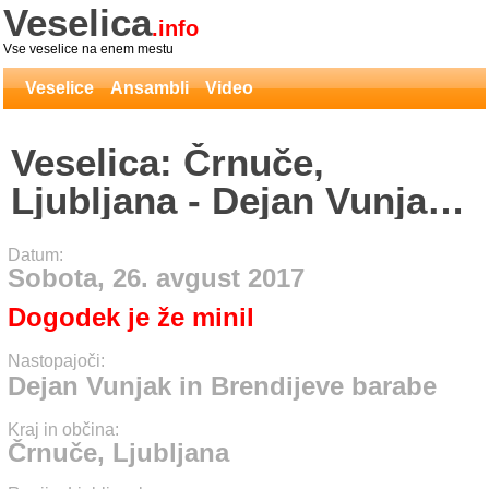
Veselica
.info
Vse veselice na enem mestu
Veselice
Ansambli
Video
Veselica: Črnuče,
Ljubljana - Dejan Vunjak
in Brendijeve barabe
Datum:
Sobota, 26. avgust 2017
Dogodek je že minil
Nastopajoči:
Dejan Vunjak in Brendijeve barabe
Kraj in občina:
Črnuče, Ljubljana