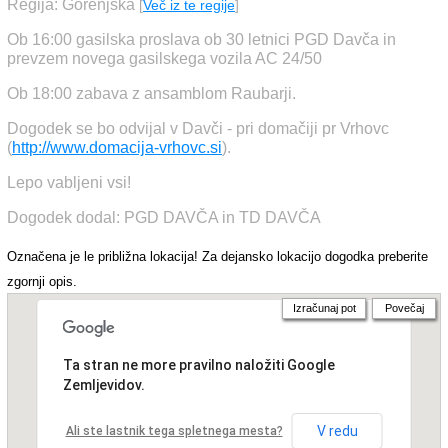
Regija: Gorenjska
[
Več iz te regije
]
Ob 16:00 gasilska proslava ob 30 letnici PGD Davča in
prevzem novega gasilskega vozila AC 24/50
Ob 18:00 zabava z ansamblom Raubarji.
Dogodek se bo odvijal v Davči - pri domačiji pr Vrhovc
(
http://www.domacija-vrhovc.si
).
Lepo vabljeni vsi!
Dogodek dodal: PGD DAVČA in TD DAVČA
Označena je le približna lokacija! Za dejansko lokacijo dogodka preberite
zgornji opis.
Izračunaj pot
Povečaj
Ta stran ne more pravilno naložiti Google
Zemljevidov.
V redu
Ali ste lastnik tega spletnega mesta?