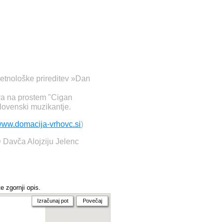
 etnološke prireditev »Dan
ra na prostem "Cigan
lovenski muzikantje.
/www.domacija-vrhovc.si
)
 Davča Alojziju Jelenc
e zgornji opis.
Izračunaj pot
Povečaj