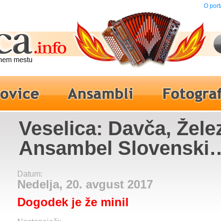
O port
Veselica: Davča, Želez
Ansambel Slovenski
muzikantje
Datum:
Nedelja, 20. avgust 2017
Dogodek je že minil