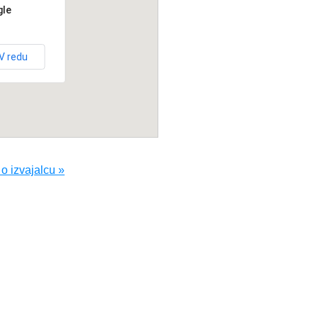
gle
V redu
o izvajalcu »