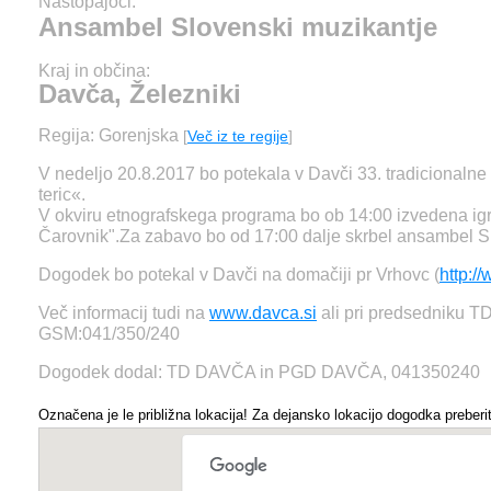
Nastopajoči:
Ansambel Slovenski muzikantje
Kraj in občina:
Davča, Železniki
Regija: Gorenjska
[
Več iz te regije
]
V nedeljo 20.8.2017 bo potekala v Davči 33. tradicionalne
teric«.
V okviru etnografskega programa bo ob 14:00 izvedena ig
Čarovnik".Za zabavo bo od 17:00 dalje skrbel ansambel S
Dogodek bo potekal v Davči na domačiji pr Vrhovc (
http:/
Več informacij tudi na
www.davca.si
ali pri predsedniku TD
GSM:041/350/240
Dogodek dodal: TD DAVČA in PGD DAVČA, 041350240
Označena je le približna lokacija! Za dejansko lokacijo dogodka preberit