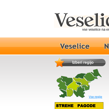
Izberi regijo
Vse regije