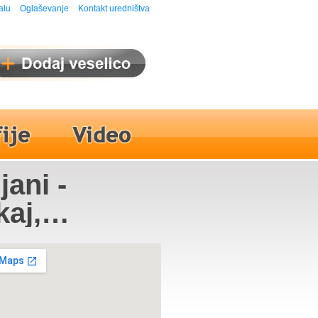
alu
Oglaševanje
Kontakt uredništva
jani -
kaj,
rali