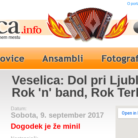
O port
Veselica: Dol pri Ljubl
Rok 'n' band, Rok Ter
Klapa Jadranski Maest
Datum:
Sobota, 9. september 2017
Dogodek je že minil