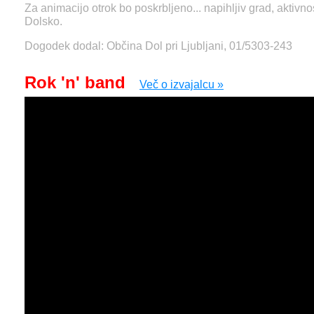
Za animacijo otrok bo poskrbljeno... napihljiv grad, aktiv
Dolsko.
Dogodek dodal: Občina Dol pri Ljubljani, 01/5303-243
Rok 'n' band
Več o izvajalcu »