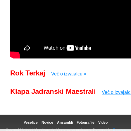
Rok Terkaj
Več o izvajalcu »
Klapa Jadranski Maestrali
Več o izvajalc
Veselice
Novice
Ansambli
Fotografije
Video
Copyright © 2026 Veselica.info. Vse pravice pridržane. Powered by
Datajoy.