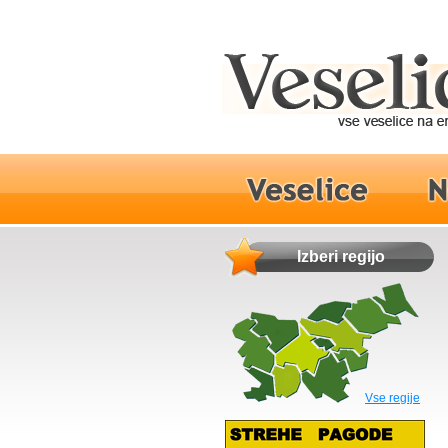
Izberi regijo
Vse regije