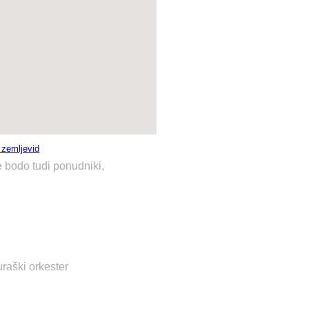
i zemljevid
e bodo tudi ponudniki,
raški orkester