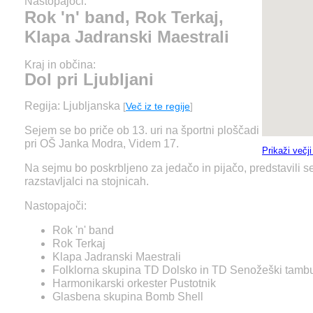
Nastopajoči:
Rok 'n' band, Rok Terkaj,
Klapa Jadranski Maestrali
Kraj in občina:
Dol pri Ljubljani
Regija: Ljubljanska
[
Več iz te regije
]
Sejem se bo priče ob 13. uri na športni ploščadi
pri OŠ Janka Modra, Videm 17.
Prikaži večj
Na sejmu bo poskrbljeno za jedačo in pijačo, predstavili s
razstavljalci na stojnicah.
Nastopajoči:
Rok 'n' band
Rok Terkaj
Klapa Jadranski Maestrali
Folklorna skupina TD Dolsko in TD Senožeški tambu
Harmonikarski orkester Pustotnik
Glasbena skupina Bomb Shell