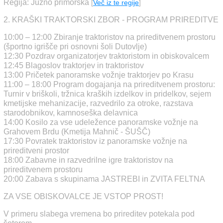
Regija: Južno primorska
[
Več iz te regije
]
2. KRAŠKI TRAKTORSKI ZBOR - PROGRAM PRIREDITVE
10:00 – 12:00 Zbiranje traktoristov na prireditvenem prostoru
(športno igrišče pri osnovni šoli Dutovlje)
12:30 Pozdrav organizatorjev traktoristom in obiskovalcem
12:45 Blagoslov traktorjev in traktoristov
13:00 Pričetek panoramske vožnje traktorjev po Krasu
11:00 – 18:00 Program dogajanja na prireditvenem prostoru:
Turnir v briškoli, tržnica kraških izdelkov in pridelkov, sejem
kmetijske mehanizacije, razvedrilo za otroke, razstava
starodobnikov, kamnoseška delavnica
14:00 Kosilo za vse udeležence panoramske vožnje na
Grahovem Brdu (Kmetija Mahnič - ŠUŠČ)
17:30 Povratek traktoristov iz panoramske vožnje na
prireditveni prostor
18:00 Zabavne in razvedrilne igre traktoristov na
prireditvenem prostoru
20:00 Zabava s skupinama JASTREBI in ZVITA FELTNA
ZA VSE OBISKOVALCE JE VSTOP PROST!
V primeru slabega vremena bo prireditev potekala pod