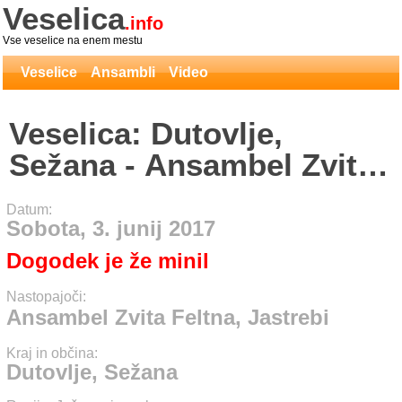
Veselica
.info
Vse veselice na enem mestu
Veselice
Ansambli
Video
Veselica: Dutovlje,
Sežana - Ansambel Zvita
Feltna, Jastrebi
Datum:
Sobota, 3. junij 2017
Dogodek je že minil
Nastopajoči:
Ansambel Zvita Feltna, Jastrebi
Kraj in občina:
Dutovlje, Sežana