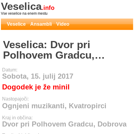
Veselica
.info
Vse veselice na enem mestu
Veselice
Ansambli
Video
Veselica: Dvor pri
Polhovem Gradcu,
Dobrova - Ognjeni
Datum:
muzikanti, Kvatropirci
Sobota, 15. julij 2017
Dogodek je že minil
Nastopajoči:
Ognjeni muzikanti, Kvatropirci
Kraj in občina:
Dvor pri Polhovem Gradcu, Dobrova