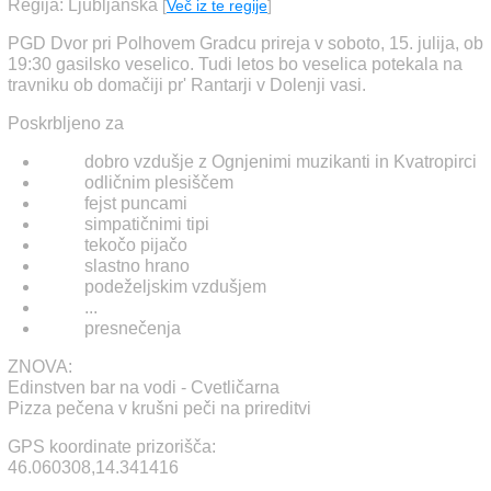
Regija: Ljubljanska
[
Več iz te regije
]
PGD Dvor pri Polhovem Gradcu prireja v soboto, 15. julija, ob
19:30 gasilsko veselico. Tudi letos bo veselica potekala na
travniku ob domačiji pr' Rantarji v Dolenji vasi.
Poskrbljeno za
dobro vzdušje z Ognjenimi muzikanti in Kvatropirci
odličnim plesiščem
fejst puncami
simpatičnimi tipi
tekočo pijačo
slastno hrano
podeželjskim vzdušjem
...
presnečenja
ZNOVA:
Edinstven bar na vodi - Cvetličarna
Pizza pečena v krušni peči na prireditvi
GPS koordinate prizorišča:
46.060308,14.341416