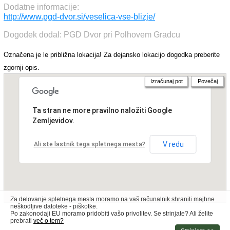
Dodatne informacije:
http://www.pgd-dvor.si/veselica-vse-blizje/
Dogodek dodal: PGD Dvor pri Polhovem Gradcu
Označena je le približna lokacija! Za dejansko lokacijo dogodka preberite
zgornji opis.
Izračunaj pot
Povečaj
Ta stran ne more pravilno naložiti Google
Zemljevidov.
V redu
Ali ste lastnik tega spletnega mesta?
Za delovanje spletnega mesta moramo na vaš računalnik shraniti majhne
neškodljive datoteke - piškotke.
Po zakonodaji EU moramo pridobiti vašo privolitev. Se strinjate? Ali želite
prebrati
več o tem?