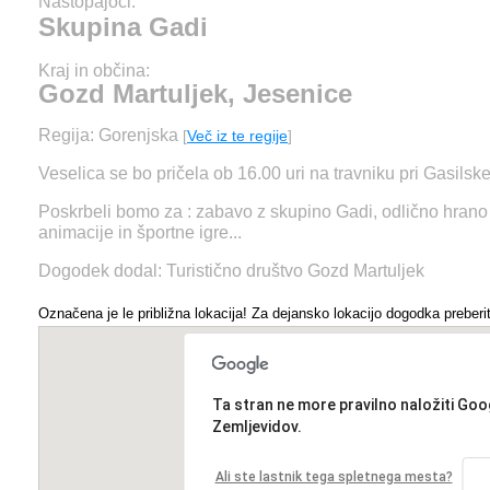
Nastopajoči:
Skupina Gadi
Kraj in občina:
Gozd Martuljek, Jesenice
Regija: Gorenjska
[
Več iz te regije
]
Veselica se bo pričela ob 16.00 uri na travniku pri Gasil
Poskrbeli bomo za : zabavo z skupino Gadi, odlično hrano i
animacije in športne igre...
Dogodek dodal: Turistično društvo Gozd Martuljek
Označena je le približna lokacija! Za dejansko lokacijo dogodka preberit
Ta stran ne more pravilno naložiti Goo
Zemljevidov.
Ali ste lastnik tega spletnega mesta?