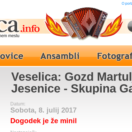
O port
Veselica: Gozd Martul
Jesenice - Skupina G
Datum:
Sobota, 8. julij 2017
Dogodek je že minil