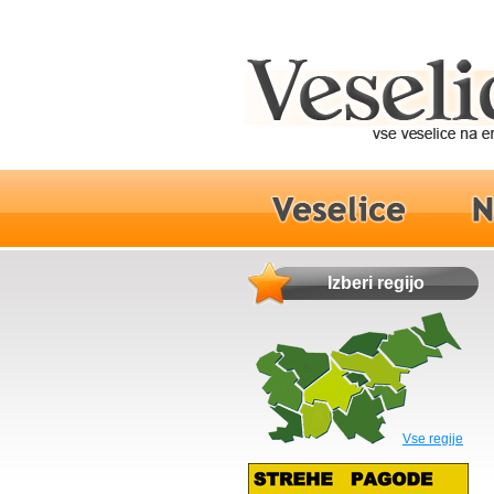
Izberi regijo
Vse regije