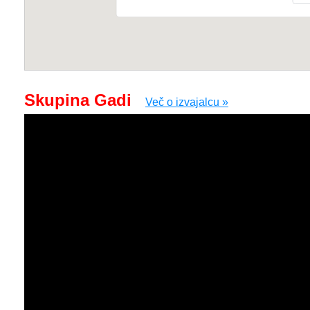
Skupina Gadi
Več o izvajalcu »