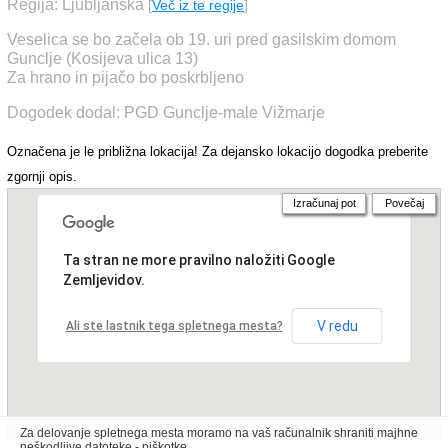
Regija: Ljubljanska
[
Več iz te regije
]
Veselica se bo začela ob 19. uri pred gasilskim domom
Gunclje (Kosijeva ulica 13)
Za hrano in pijačo bo poskrbljeno
Dogodek dodal: PGD Gunclje-male Vižmarje
Označena je le približna lokacija! Za dejansko lokacijo dogodka preberite
zgornji opis.
Izračunaj pot
Povečaj
Ta stran ne more pravilno naložiti Google
Zemljevidov.
V redu
Ali ste lastnik tega spletnega mesta?
Za delovanje spletnega mesta moramo na vaš računalnik shraniti majhne
neškodljive datoteke - piškotke.