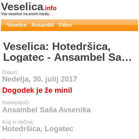
Veselica
.info
Vse veselice na enem mestu
Veselice
Ansambli
Video
Veselica: Hotedršica,
Logatec - Ansambel Saša
Avsenika
Datum:
Nedelja, 30. julij 2017
Dogodek je že minil
Nastopajoči:
Ansambel Saša Avsenika
Kraj in občina:
Hotedršica, Logatec