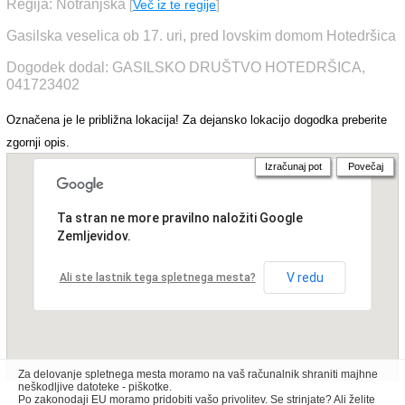
Regija: Notranjska
[
Več iz te regije
]
Gasilska veselica ob 17. uri, pred lovskim domom Hotedršica
Dogodek dodal: GASILSKO DRUŠTVO HOTEDRŠICA,
041723402
Označena je le približna lokacija! Za dejansko lokacijo dogodka preberite
zgornji opis.
Izračunaj pot
Povečaj
Ta stran ne more pravilno naložiti Google
Zemljevidov.
V redu
Ali ste lastnik tega spletnega mesta?
Za delovanje spletnega mesta moramo na vaš računalnik shraniti majhne
neškodljive datoteke - piškotke.
Po zakonodaji EU moramo pridobiti vašo privolitev. Se strinjate? Ali želite