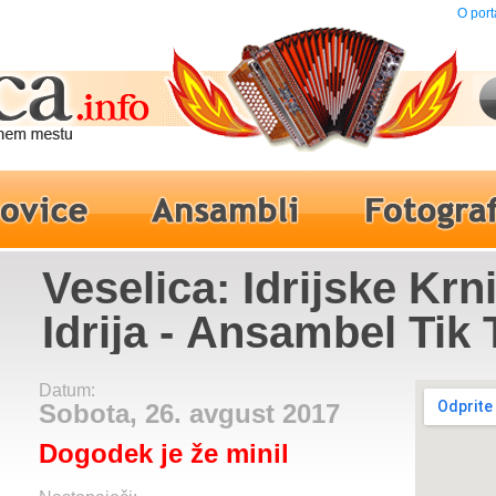
O port
Veselica: Idrijske Krn
Idrija - Ansambel Tik 
Datum:
Sobota, 26. avgust 2017
Dogodek je že minil