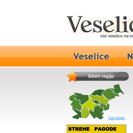
Izberi regijo
Vse regije