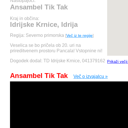
Nastopajoči:
Ansambel Tik Tak
Kraj in občina:
Idrijske Krnice, Idrija
Regija: Severno primorska
[
Več iz te regije
]
Veselica se bo pričela ob 20. uri na
prireditvenem prostoru Pancala! Vstopnine ni!
Dogodek dodal: TD Idrijske Krnice, 041379162
Prikaži večj
Ansambel Tik Tak
Več o izvajalcu »