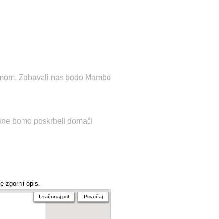
 domom. Zabavali nas bodo Mambo
ncine bomo poskrbeli domači
e zgornji opis.
Izračunaj pot
Povečaj