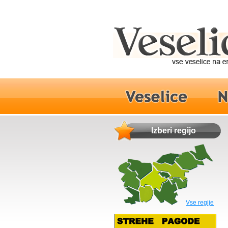
Izberi regijo
Vse regije