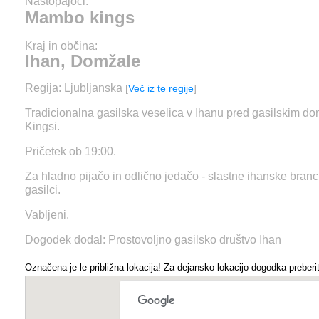
Nastopajoči:
Mambo kings
Kraj in občina:
Ihan, Domžale
Regija: Ljubljanska
[
Več iz te regije
]
Tradicionalna gasilska veselica v Ihanu pred gasilskim
Kingsi.
Pričetek ob 19:00.
Za hladno pijačo in odlično jedačo - slastne ihanske bra
gasilci.
Vabljeni.
Dogodek dodal: Prostovoljno gasilsko društvo Ihan
Označena je le približna lokacija! Za dejansko lokacijo dogodka preberit