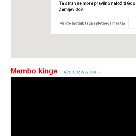
Ta stran ne more pravilno naložiti Goo
Zemljevidov.
Ali ste lastnik tega spletnega mesta?
Mambo kings
Več o izvajalcu »