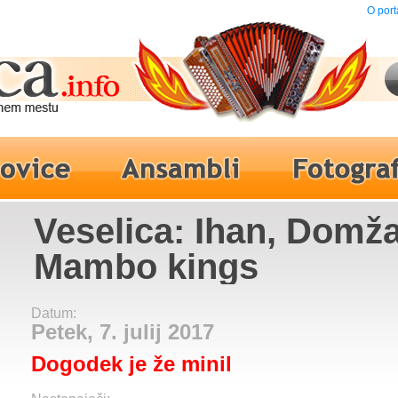
O port
Veselica: Ihan, Domža
Mambo kings
Datum:
Petek, 7. julij 2017
Dogodek je že minil