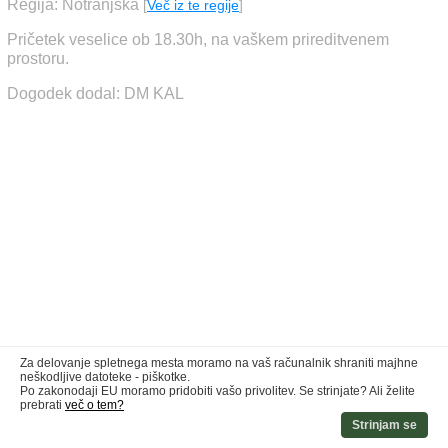
Regija: Notranjska
[
Več iz te regije
]
Pričetek veselice ob 18.30h, na vaškem prireditvenem
prostoru.
Dogodek dodal: DM KAL
Za delovanje spletnega mesta moramo na vaš računalnik shraniti majhne
neškodljive datoteke - piškotke.
Po zakonodaji EU moramo pridobiti vašo privolitev. Se strinjate? Ali želite
prebrati
več o tem?
Strinjam se