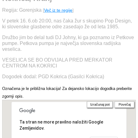
Regija: Gorenjska
[
Več iz te regije
]
V petek 16. 6.ob 20:00, nas čaka žur s skupino Pop Design,
ki slovenske glasbene odre zasedajo že od leta 1985.
Družbo jim bo delal tudi DJ Johny, ki ga poznamo iz Petkove
pumpe. Petkova pumpa je največja slovenska radijska
veselica.
VESELICA SE BO ODVIJALA PRED MERKATOR
CENTROM NA KOKRICI
Dogodek dodal: PGD Kokrica (Gasilci Kokrica)
Označena je le približna lokacija! Za dejansko lokacijo dogodka preberite
zgornji opis.
Izračunaj pot
Povečaj
Ta stran ne more pravilno naložiti Google
Zemljevidov.