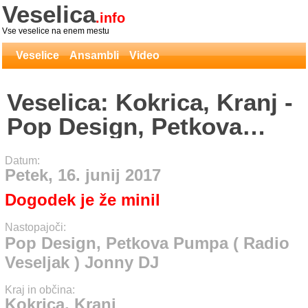
Veselica
.info
Vse veselice na enem mestu
Veselice
Ansambli
Video
Veselica: Kokrica, Kranj -
Pop Design, Petkova
Pumpa ( Radio Veseljak )
Datum:
Jonny DJ
Petek, 16. junij 2017
Dogodek je že minil
Nastopajoči:
Pop Design, Petkova Pumpa ( Radio
Veseljak ) Jonny DJ
Kraj in občina:
Kokrica, Kranj