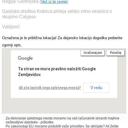
Regija: Gorenjska
[
Več iz te regije
]
Gasilsko društvo Kokrica prireja veliko vrtno veselico s
skupino Calypso
Vabljeni!
Označena je le približna lokacija! Za dejansko lokacijo dogodka preberite
zgornji opis.
Izračunaj pot
Povečaj
Ta stran ne more pravilno naložiti Google
Zemljevidov.
V redu
Ali ste lastnik tega spletnega mesta?
Za delovanje spletnega mesta moramo na vaš računalnik shraniti majhne
neškodljive datoteke - piškotke.
Po zakonodaji EU moramo pridobiti vašo privolitev. Se strinjate? Ali želite