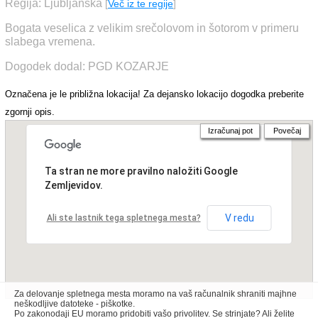
Regija: Ljubljanska
[
Več iz te regije
]
Bogata veselica z velikim srečolovom in šotorom v primeru
slabega vremena.
Dogodek dodal: PGD KOZARJE
Označena je le približna lokacija! Za dejansko lokacijo dogodka preberite
zgornji opis.
Izračunaj pot
Povečaj
Ta stran ne more pravilno naložiti Google
Zemljevidov.
V redu
Ali ste lastnik tega spletnega mesta?
Za delovanje spletnega mesta moramo na vaš računalnik shraniti majhne
neškodljive datoteke - piškotke.
Po zakonodaji EU moramo pridobiti vašo privolitev. Se strinjate? Ali želite