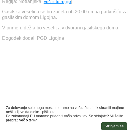
Regija: Notranjska
[
Več iz te regije
]
Gasilska veselica se bo začela ob 20.00 uri na parkirišču za
gasilskim domom Ligojna.
V primeru dežja bo veselica v dvorani gasilskega doma.
Dogodek dodal: PGD Ligojna
Za delovanje spletnega mesta moramo na vaš računalnik shraniti majhne
neškodljive datoteke - piškotke.
Po zakonodaji EU moramo pridobiti vašo privolitev. Se strinjate? Ali želite
prebrati
več o tem?
Strinjam se