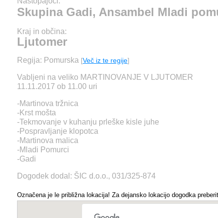
Nastopajoči:
Skupina Gadi, Ansambel Mladi pom
Kraj in občina:
Ljutomer
Regija: Pomurska
[
Več iz te regije
]
Vabljeni na veliko MARTINOVANJE V LJUTOMER
11.11.2017 ob 11.00 uri
-Martinova tržnica
-Krst mošta
-Tekmovanje v kuhanju prleške kisle juhe
-Pospravljanje klopotca
-Martinova malica
-Mladi Pomurci
-Gadi
Dogodek dodal: ŠIC d.o.o., 031/325-874
Označena je le približna lokacija! Za dejansko lokacijo dogodka preberit