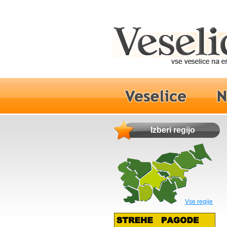
Izberi regijo
Vse regije