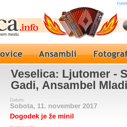
O port
Veselica: Ljutomer - 
Gadi, Ansambel Mlad
pomurci
Datum:
Sobota, 11. november 2017
Dogodek je že minil