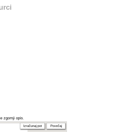
urci
e zgornji opis.
Izračunaj pot
Povečaj