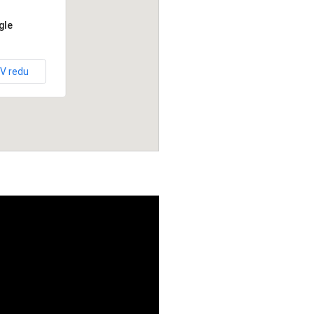
gle
V redu