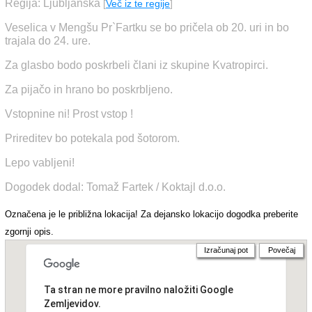
Regija: Ljubljanska
[
Več iz te regije
]
Veselica v Mengšu Pr`Fartku se bo pričela ob 20. uri in bo
trajala do 24. ure.
Za glasbo bodo poskrbeli člani iz skupine Kvatropirci.
Za pijačo in hrano bo poskrbljeno.
Vstopnine ni! Prost vstop !
Prireditev bo potekala pod šotorom.
Lepo vabljeni!
Dogodek dodal: Tomaž Fartek / Koktajl d.o.o.
Označena je le približna lokacija! Za dejansko lokacijo dogodka preberite
zgornji opis.
Izračunaj pot
Povečaj
Ta stran ne more pravilno naložiti Google
Zemljevidov.