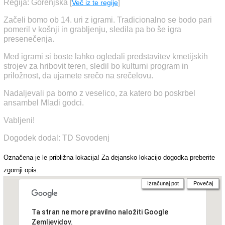
Regija: Gorenjska
[
Več iz te regije
]
Začeli bomo ob 14. uri z igrami. Tradicionalno se bodo pari
pomeril v košnji in grabljenju, sledila pa bo še igra
presenečenja.
Med igrami si boste lahko ogledali predstavitev kmetijskih
strojev za hribovit teren, sledil bo kulturni program in
priložnost, da ujamete srečo na srečelovu.
Nadaljevali pa bomo z veselico, za katero bo poskrbel
ansambel Mladi godci.
Vabljeni!
Dogodek dodal: TD Sovodenj
Označena je le približna lokacija! Za dejansko lokacijo dogodka preberite
zgornji opis.
Izračunaj pot
Povečaj
Ta stran ne more pravilno naložiti Google
Zemljevidov.