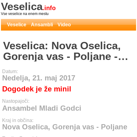
Veselica
.info
Vse veselice na enem mestu
Veselice
Ansambli
Video
Veselica: Nova Oselica,
Gorenja vas - Poljane -
Ansambel Mladi Godci
Datum:
Nedelja, 21. maj 2017
Dogodek je že minil
Nastopajoči:
Ansambel Mladi Godci
Kraj in občina:
Nova Oselica, Gorenja vas - Poljane