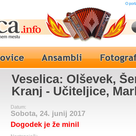
O port
Veselica: Olševek, Še
Kranj - Učiteljice, Ma
Vozelj & Mojs3
Datum:
Sobota, 24. junij 2017
Dogodek je že minil