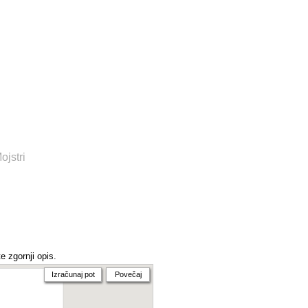
ojstri
e zgornji opis.
Izračunaj pot
Povečaj