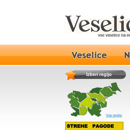
Izberi regijo
Vse regije