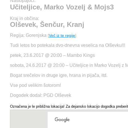
Nastopajoči:
Učiteljice, Marko Vozelj & Mojs3
Kraj in občina:
Olševek, Šenčur, Kranj
Regija: Gorenjska
[
Več iz te regije
]
Tudi letos bo potekala dvo-dnevna veselica na Olševku!!!
petek, 23.6.2017 @ 20:00 – Mambo Kings
sobota, 24.6.2017 @ 20:00 – Učiteljice in Marko Vozelj z M
Bogat srečelov in druge igre, hrana in pijača, itd.
Vse pod velikim šotorom!
Dogodek dodal: PGD Olševek
Označena je le približna lokacija! Za dejansko lokacijo dogodka preberit