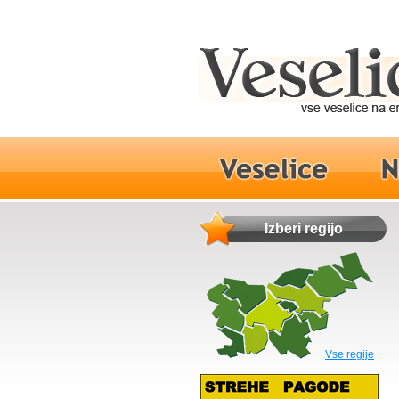
Izberi regijo
Vse regije