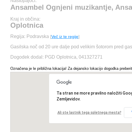
Nastopajoči:
Ansambel Ognjeni muzikantje, Ans
Kraj in občina:
Oplotnica
Regija: Podravska
[
Več iz te regije
]
Gasilska noč od 20 ure dalje pod velikim šotorom pred ga
Dogodek dodal: PGD Oplotnica, 041327271
Označena je le približna lokacija! Za dejansko lokacijo dogodka preberit
Ta stran ne more pravilno naložiti Goo
Zemljevidov.
Ali ste lastnik tega spletnega mesta?