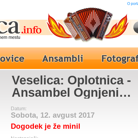
O port
Veselica: Oplotnica -
Ansambel Ognjeni
muzikantje, Ansambe
Datum:
Sobota, 12. avgust 2017
Dogodek je že minil