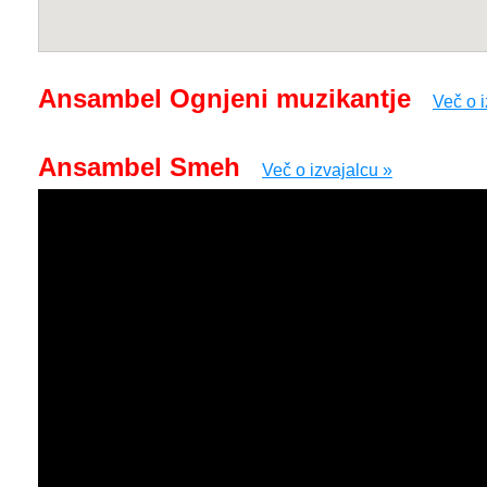
Ansambel Ognjeni muzikantje
Več o i
Ansambel Smeh
Več o izvajalcu »