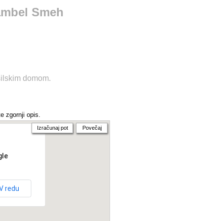
ambel Smeh
silskim domom.
e zgornji opis.
Izračunaj pot
Povečaj
gle
V redu