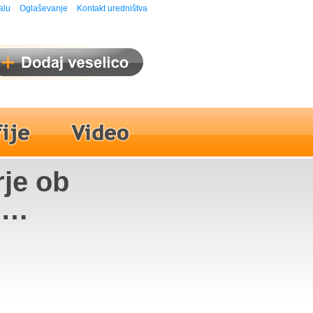
alu
Oglaševanje
Kontakt uredništva
rje ob
n