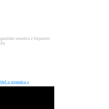
o gasilsko veselico z Dejanom
ežu.
Več o izvajalcu »