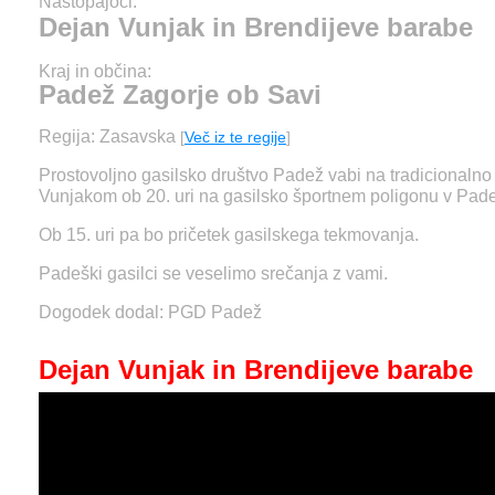
Nastopajoči:
Dejan Vunjak in Brendijeve barabe
Kraj in občina:
Padež Zagorje ob Savi
Regija: Zasavska
[
Več iz te regije
]
Prostovoljno gasilsko društvo Padež vabi na tradicionaln
Vunjakom ob 20. uri na gasilsko športnem poligonu v Pad
Ob 15. uri pa bo pričetek gasilskega tekmovanja.
Padeški gasilci se veselimo srečanja z vami.
Dogodek dodal: PGD Padež
Dejan Vunjak in Brendijeve barabe