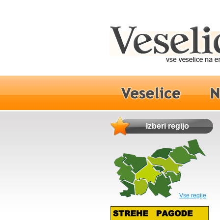
Izberi regijo
Vse regije