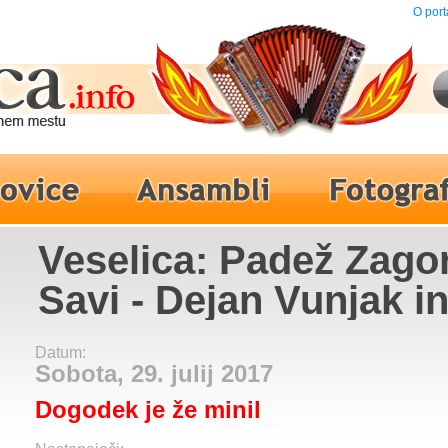
O port
Veselica: Padež Zago
Savi - Dejan Vunjak i
Brendijeve barabe
Datum:
Sobota, 29. julij 2017
Dogodek je že minil