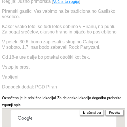
Regija: Južno primorska
[
Več iz te regije
]
Piranski gasilci Vas vabimo na že tradicionalno Gasilsko
veselico.
Kakor vsako leto, se tudi letos dobimo v Piranu, na punti.
Za bogat srečelov, okusno hrano in pijačo bo poskrbljeno.
V petek, 30.6. bomo zaplesali s skupino Calypso.
V soboto, 1.7. nas bodo zabavali Rock Partyzani.
Od 18-e ure dalje bo potekal otroški kotiček.
Vstop je prost.
Vabljeni!
Dogodek dodal: PGD Piran
Označena je le približna lokacija! Za dejansko lokacijo dogodka preberite
zgornji opis.
Izračunaj pot
Povečaj