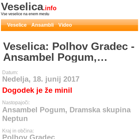
Veselica
.info
Vse veselice na enem mestu
Veselice
Ansambli
Video
Veselica: Polhov Gradec -
Ansambel Pogum,
Dramska skupina Neptun
Datum:
Nedelja, 18. junij 2017
Dogodek je že minil
Nastopajoči:
Ansambel Pogum, Dramska skupina
Neptun
Kraj in občina:
Polhov Gradec