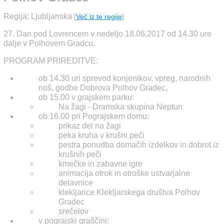
Regija: Ljubljanska
[
Več iz te regije
]
27. Dan pod Lovrencem v nedeljo 18.06.2017 od 14.30 ure
dalje v Polhovem Gradcu.
PROGRAM PRIREDITVE:
ob 14.30 uri sprevod konjenikov, vpreg, narodnih
noš, godbe Dobrova Polhov Gradec,
ob 15.00 v grajskem parku:
Na žagi - Dramska skupina Neptun
ob 16.00 pri Pograjskem domu:
prikaz del na žagi
peka kruha v krušni peči
pestra ponudba domačih izdelkov in dobrot iz
krušnih peči
kmečke in zabavne igre
animacija otrok in otroške ustvarjalne
delavnice
klekljarice Klekljarskega društva Polhov
Gradec
srečelov
v pograjski graščini: