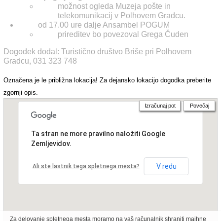
možnost ogleda Muzeja pošte in
telekomunikacij v Polhovem Gradcu.
od 17.00 ure dalje Ansambel POGUM
prireditev bo povezoval Grega Čuden
Dogodek dodal: Turistično društvo Briše pri Polhovem
Gradcu, 031 323 748
Označena je le približna lokacija! Za dejansko lokacijo dogodka preberite
zgornji opis.
Izračunaj pot
Povečaj
Ta stran ne more pravilno naložiti Google
Zemljevidov.
V redu
Ali ste lastnik tega spletnega mesta?
Za delovanje spletnega mesta moramo na vaš računalnik shraniti majhne