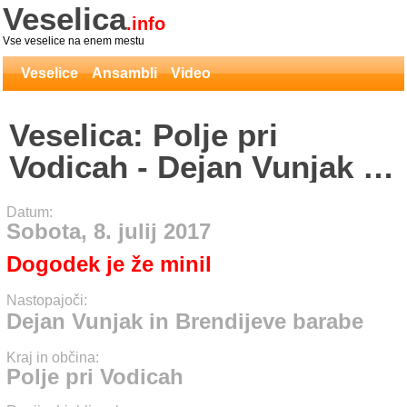
Veselica
.info
Vse veselice na enem mestu
Veselice
Ansambli
Video
Veselica: Polje pri
Vodicah - Dejan Vunjak in
Brendijeve barabe
Datum:
Sobota, 8. julij 2017
Dogodek je že minil
Nastopajoči:
Dejan Vunjak in Brendijeve barabe
Kraj in občina:
Polje pri Vodicah