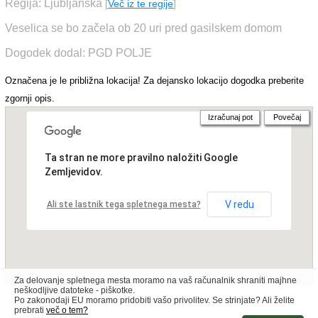
Regija: Ljubljanska
[
Več iz te regije
]
Veselica se bo začela ob 20 uri pred gasilskem domom
Dogodek dodal: PGD POLJE
Označena je le približna lokacija! Za dejansko lokacijo dogodka preberite
zgornji opis.
Izračunaj pot
Povečaj
Ta stran ne more pravilno naložiti Google
Zemljevidov.
V redu
Ali ste lastnik tega spletnega mesta?
Za delovanje spletnega mesta moramo na vaš računalnik shraniti majhne
neškodljive datoteke - piškotke.
Po zakonodaji EU moramo pridobiti vašo privolitev. Se strinjate? Ali želite
prebrati
več o tem?