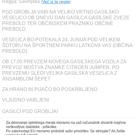
Regija: Savinjska
[
Več iz te regije
]
PGD GROBLJA VABI NA VELIKO VRTNO GASILSKO
VESELICO OB DNEVU DAN GASILCA GASILSKE ZVEZE
PREBOLD TER OBČINSKEM PRAZNIKU OBČINE
PREBOLD.
VESELICA BO POTEKALA 24. JUNIJA POD VELIKEM
ŠOTORU NA ŠPORTNEM PARKU LATKOVA VAS (OBČINA
PREBOLD)
OB 17.00 PREVZEM NOVEGA GASILSKEGA VOZILA ZA
PREVOZ MOŠTVA ZNAMKE CITROEN JUMPER, PO
PREVZEMU SLEDI VELIKA GASILSKA VESELICA Z
ANSAMBLOM ŠEPET
ZA HRANO IN PIJAČO BO POSKRBLJENO
VLJUDNO VABLJENI
GASILCI PGD GROBLJA!
Dogodek dodal: PGD GROBLJA
Za delovanje spletnega mesta moramo na vaš računalnik shraniti majhne
neškodljive datoteke - piškotke.
Po zakonodaji EU moramo pridobiti vašo privolitev. Se strinjate? Ali želite