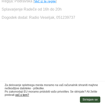
Regija: Podravska
[
Več iz te regije
]
Splavarjenje Radeče od 16h do 20h
Dogodek dodal: Radio Veseljak, 051239737
Za delovanje spletnega mesta moramo na vaš računalnik shraniti majhne
neškodljive datoteke - piškotke.
Po zakonodaji EU moramo pridobiti vašo privolitev. Se strinjate? Ali želite
prebrati
več o tem?
Strinjam se