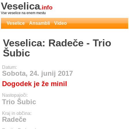
Veselica
.info
Vse veselice na enem mestu
Veselice
Ansambli
Video
Veselica: Radeče - Trio
Šubic
Datum:
Sobota, 24. junij 2017
Dogodek je že minil
Nastopajoči:
Trio Šubic
Kraj in občina:
Radeče