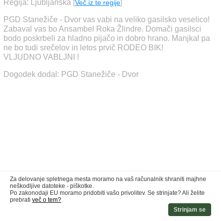
Regija: Ljubljanska
[
Več iz te regije
]
PGD Stanežiče - Dvor vas vabi na veliko gasilsko veselico!
Zabaval vas bo Ansambel Roka Žlindre. Domači gasilsci
bodo poskrbeli za hladno pijačo in dobro hrano. Manjkal pa
ne bo tudi srečelov in letos prvič RODEO BIK!
VLJUDNO VABLJNI !
Dogodek dodal: PGD Stanežiče - Dvor
Za delovanje spletnega mesta moramo na vaš računalnik shraniti majhne
neškodljive datoteke - piškotke.
Po zakonodaji EU moramo pridobiti vašo privolitev. Se strinjate? Ali želite
prebrati
več o tem?
Strinjam se