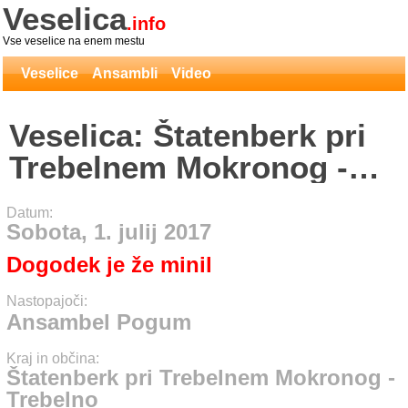
Veselica
.info
Vse veselice na enem mestu
Veselice
Ansambli
Video
Veselica: Štatenberk pri
Trebelnem Mokronog -
Trebelno - Ansambel
Datum:
Pogum
Sobota, 1. julij 2017
Dogodek je že minil
Nastopajoči:
Ansambel Pogum
Kraj in občina:
Štatenberk pri Trebelnem Mokronog -
Trebelno