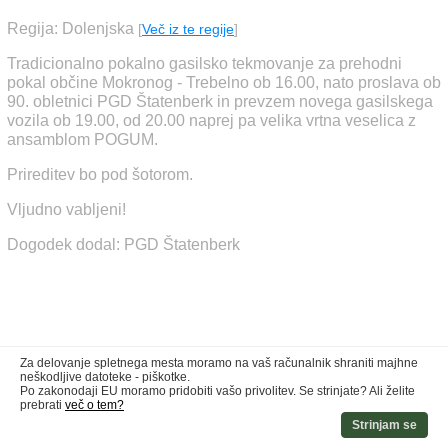
Regija: Dolenjska
[
Več iz te regije
]
Tradicionalno pokalno gasilsko tekmovanje za prehodni
pokal občine Mokronog - Trebelno ob 16.00, nato proslava ob
90. obletnici PGD Štatenberk in prevzem novega gasilskega
vozila ob 19.00, od 20.00 naprej pa velika vrtna veselica z
ansamblom POGUM.
Prireditev bo pod šotorom.
Vljudno vabljeni!
Dogodek dodal: PGD Štatenberk
Za delovanje spletnega mesta moramo na vaš računalnik shraniti majhne
neškodljive datoteke - piškotke.
Po zakonodaji EU moramo pridobiti vašo privolitev. Se strinjate? Ali želite
prebrati
več o tem?
Strinjam se