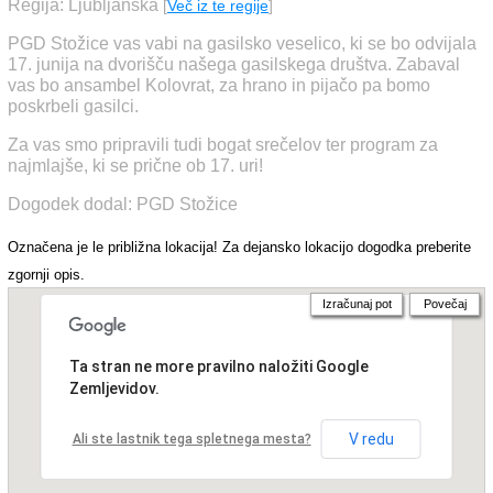
Regija: Ljubljanska
[
Več iz te regije
]
PGD Stožice vas vabi na gasilsko veselico, ki se bo odvijala
17. junija na dvorišču našega gasilskega društva. Zabaval
vas bo ansambel Kolovrat, za hrano in pijačo pa bomo
poskrbeli gasilci.
Za vas smo pripravili tudi bogat srečelov ter program za
najmlajše, ki se prične ob 17. uri!
Dogodek dodal: PGD Stožice
Označena je le približna lokacija! Za dejansko lokacijo dogodka preberite
zgornji opis.
Izračunaj pot
Povečaj
Ta stran ne more pravilno naložiti Google
Zemljevidov.
V redu
Ali ste lastnik tega spletnega mesta?