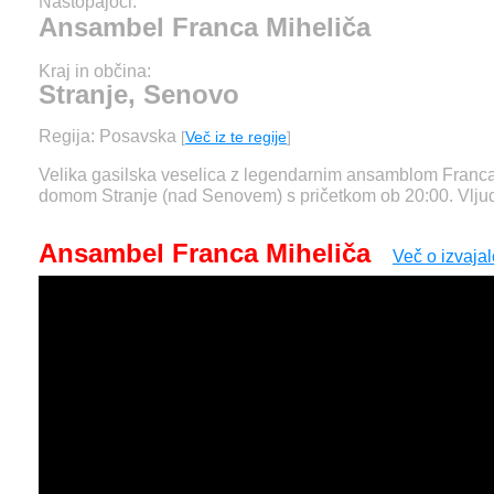
Nastopajoči:
Ansambel Franca Miheliča
Kraj in občina:
Stranje, Senovo
Regija: Posavska
[
Več iz te regije
]
Velika gasilska veselica z legendarnim ansamblom Franca
domom Stranje (nad Senovem) s pričetkom ob 20:00. Vljud
Ansambel Franca Miheliča
Več o izvajal