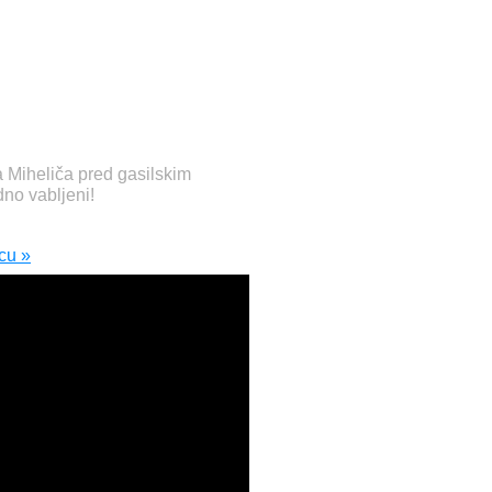
 Miheliča pred gasilskim
no vabljeni!
cu »