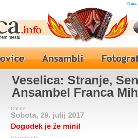
O port
Veselica: Stranje, Se
Ansambel Franca Mih
Datum:
Sobota, 29. julij 2017
Dogodek je že minil