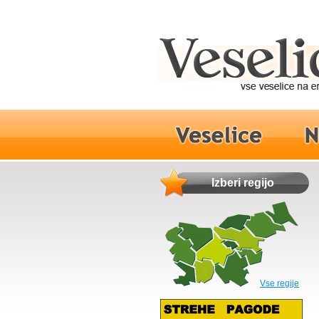
Izberi regijo
Vse regije