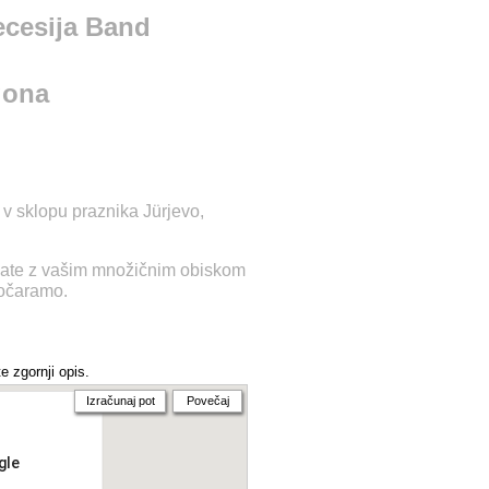
ecesija Band
gona
r v sklopu praznika Jürjevo,
čate z vašim množičnim obiskom
zočaramo.
e zgornji opis.
Izračunaj pot
Povečaj
gle