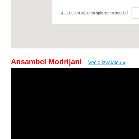
Ali ste lastnik tega spletnega mesta?
Ansambel Modrijani
Več o izvajalcu »