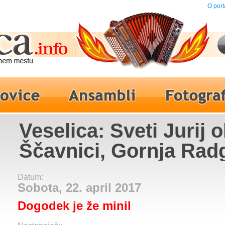
O port
Veselica: Sveti Jurij 
Ščavnici, Gornja Rad
Ansambel Modrijani, 
Datum:
Pušlar, Recesija Ban
Sobota, 22. april 2017
Dogodek je že minil