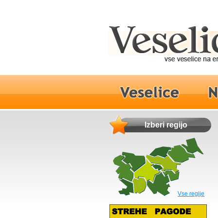
Izberi regijo
Vse regije