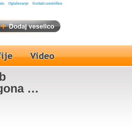
alu
Oglaševanje
Kontakt uredništva
ob
gona -
Nina
d