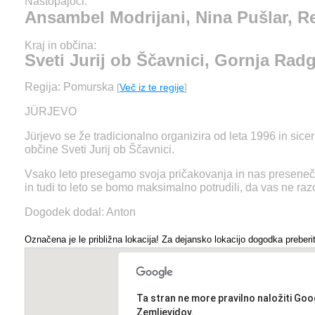
Nastopajoči:
Ansambel Modrijani, Nina Pušlar, R
Kraj in občina:
Sveti Jurij ob Ščavnici, Gornja Rad
Regija: Pomurska
[
Več iz te regije
]
JÜRJEVO
Jürjevo se že tradicionalno organizira od leta 1996 in sice
občine Sveti Jurij ob Ščavnici.
Vsako leto presegamo svoja pričakovanja in nas presene
in tudi to leto se bomo maksimalno potrudili, da vas ne ra
Dogodek dodal: Anton
Označena je le približna lokacija! Za dejansko lokacijo dogodka preberit
Ta stran ne more pravilno naložiti Goo
Zemljevidov.