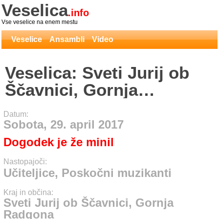
Veselica
.info
Vse veselice na enem mestu
Veselice
Ansambli
Video
Veselica: Sveti Jurij ob
Ščavnici, Gornja
Radgona - Učiteljice,
Datum:
Poskočni muzikanti
Sobota, 29. april 2017
Dogodek je že minil
Nastopajoči:
Učiteljice, Poskočni muzikanti
Kraj in občina:
Sveti Jurij ob Ščavnici, Gornja
Radgona