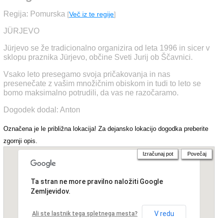
Regija: Pomurska
[
Več iz te regije
]
JÜRJEVO
Jürjevo se že tradicionalno organizira od leta 1996 in sicer v
sklopu praznika Jürjevo, občine Sveti Jurij ob Ščavnici.
Vsako leto presegamo svoja pričakovanja in nas
presenečate z vašim množičnim obiskom in tudi to leto se
bomo maksimalno potrudili, da vas ne razočaramo.
Dogodek dodal: Anton
Označena je le približna lokacija! Za dejansko lokacijo dogodka preberite
zgornji opis.
Izračunaj pot
Povečaj
Ta stran ne more pravilno naložiti Google
Zemljevidov.
V redu
Ali ste lastnik tega spletnega mesta?