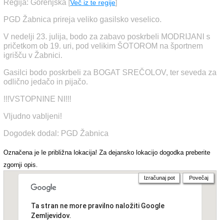
Regija: Gorenjska
[
Več iz te regije
]
PGD Žabnica prireja veliko gasilsko veselico.
V nedelji 23. julija, bodo za zabavo poskrbeli MODRIJANI s
pričetkom ob 19. uri, pod velikim ŠOTOROM na športnem
igrišču v Žabnici.
Gasilci bodo poskrbeli za BOGAT SREČOLOV, ter seveda za
odlično jedačo in pijačo.
!!!VSTOPNINE NI!!!
Vljudno vabljeni!
Dogodek dodal: PGD Žabnica
Označena je le približna lokacija! Za dejansko lokacijo dogodka preberite
zgornji opis.
Izračunaj pot
Povečaj
Ta stran ne more pravilno naložiti Google
Zemljevidov.