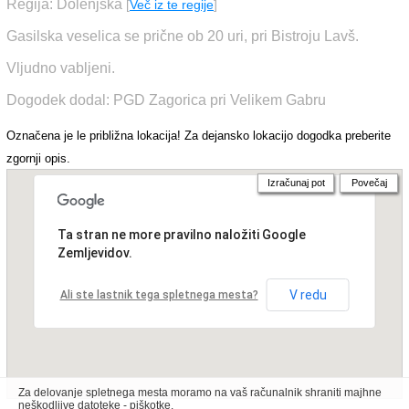
Regija: Dolenjska
[
Več iz te regije
]
Gasilska veselica se prične ob 20 uri, pri Bistroju Lavš.
Vljudno vabljeni.
Dogodek dodal: PGD Zagorica pri Velikem Gabru
Označena je le približna lokacija! Za dejansko lokacijo dogodka preberite
zgornji opis.
Izračunaj pot
Povečaj
Ta stran ne more pravilno naložiti Google
Zemljevidov.
V redu
Ali ste lastnik tega spletnega mesta?
Za delovanje spletnega mesta moramo na vaš računalnik shraniti majhne
neškodljive datoteke - piškotke.