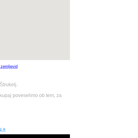
i zemljevid
trukelj.
skupaj poveselimo ob tem, za
u »