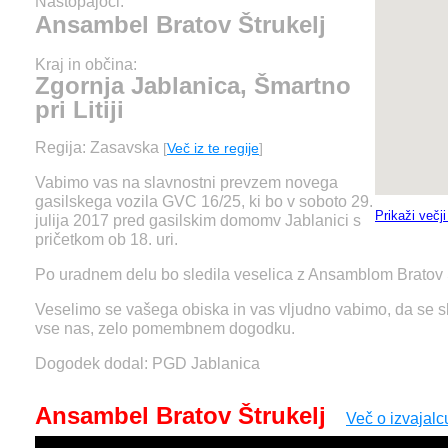
Nastopajoči:
Ansambel Bratov Štrukelj
Kraj in občina:
Zgornja Jablanica, Šmartno
pri Litiji
Regija: Zasavska
[
Več iz te regije
]
Vabimo vas na slavnostni prevzem novega
gasilskega vozila GVC 16/25, ki bo v soboto 29.
Prikaži večj
julija 2017 pred gasilskim domomv Jablanici s
pričetkom ob 18. uri.
Po uradnem delu bo sledila veselica z Ansamblom Bratov Š
Veselimo se vašega obiska in vas vljudno vabimo, da se 
vse nas, zelo pomembnem dogodku.
Dogodek dodal: PGD Jablanica
Ansambel Bratov Štrukelj
Več o izvajalc