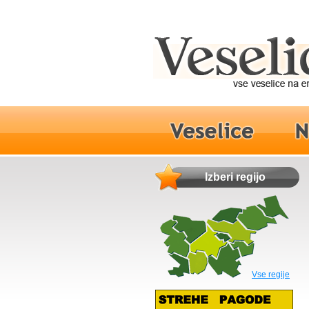
Izberi regijo
Vse regije