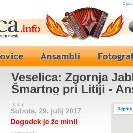
O port
Veselica: Zgornja Jab
Šmartno pri Litiji - 
Bratov Štrukelj
Datum:
Sobota, 29. julij 2017
Dogodek je že minil