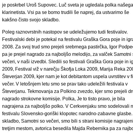
je poskrbel Uroš Supovec. Luč sveta je ugledala polka našeg
klarinetista. Vsi pa se bomo trudili še naprej, da ustvarimo še
kakšno čisto svojo skladbo.
Poleg raznovrstnih nastopov se udeležujemo tudi festivalov.
Festivalski debi je potekal na festivalu Graška Gora poje in igr
2008. Za svoj trud smo prejeli srebrnega pastirčka, Igor Podp
pa je prejel nagrado za najboljšo melodijo, za valček Samotni
večeri, v naši izvedbi. Sledili so festivali Graška Gora poje in i
2009, Festival viž v narečju Škofja Loka 2009, Marija Reka 20
Števerjan 2009, kjer nam je kot debitantom uspela uvrstitev v f
večer. V letošnjem letu smo se prav tako udeležili festivala v
Števerjanu. Tekmovanja za Polkino zvezdo, kjer smo prejeli d
nagrado strokovne komisije. Polka, Je to tisto pravo, je bila
nagrajena za najboljšo polko. V Cerkvenjaku smo sodelovali 
festivalu Slovensko-goriški klopotec narodno-zabavne glasbe.
skladbo, Samotni so večeri, smo bili s strani komisije nagrajen
tretjim mestom, avtorica besedila Majda Rebernika pa za najb