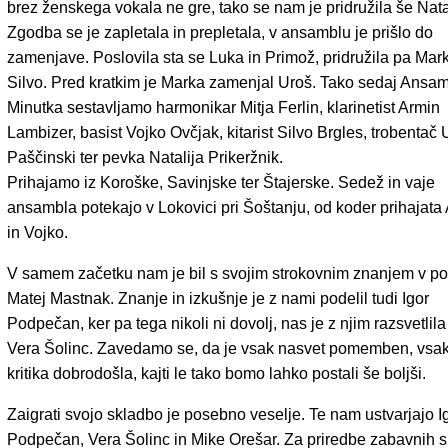
brez ženskega vokala ne gre, tako se nam je pridružila še Natal
Zgodba se je zapletala in prepletala, v ansamblu je prišlo do
zamenjave. Poslovila sta se Luka in Primož, pridružila pa Mark
Silvo. Pred kratkim je Marka zamenjal Uroš. Tako sedaj Ansa
Minutka sestavljamo harmonikar Mitja Ferlin, klarinetist Armin
Lambizer, basist Vojko Ovčjak, kitarist Silvo Brgles, trobentač 
Paščinski ter pevka Natalija Prikeržnik.
Prihajamo iz Koroške, Savinjske ter Štajerske. Sedež in vaje
ansambla potekajo v Lokovici pri Šoštanju, od koder prihajata
in Vojko.
V samem začetku nam je bil s svojim strokovnim znanjem v p
Matej Mastnak. Znanje in izkušnje je z nami podelil tudi Igor
Podpečan, ker pa tega nikoli ni dovolj, nas je z njim razsvetlila
Vera Šolinc. Zavedamo se, da je vsak nasvet pomemben, vsa
kritika dobrodošla, kajti le tako bomo lahko postali še boljši.
Zaigrati svojo skladbo je posebno veselje. Te nam ustvarjajo I
Podpečan, Vera Šolinc in Mike Orešar. Za priredbe zabavnih 