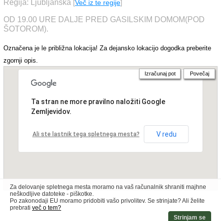
Regija: Ljubljanska
[
Več iz te regije
]
OD 19.00 URE DALJE PRED GASILSKIM DOMOM(POD
ŠOTOROM).
Označena je le približna lokacija! Za dejansko lokacijo dogodka preberite
zgornji opis.
Izračunaj pot
Povečaj
Ta stran ne more pravilno naložiti Google
Zemljevidov.
V redu
Ali ste lastnik tega spletnega mesta?
Za delovanje spletnega mesta moramo na vaš računalnik shraniti majhne
neškodljive datoteke - piškotke.
Po zakonodaji EU moramo pridobiti vašo privolitev. Se strinjate? Ali želite
prebrati
več o tem?
Strinjam se