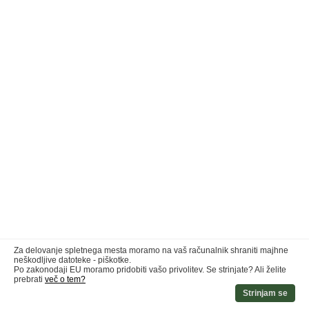
Za delovanje spletnega mesta moramo na vaš računalnik shraniti majhne
neškodljive datoteke - piškotke.
Po zakonodaji EU moramo pridobiti vašo privolitev. Se strinjate? Ali želite
prebrati
več o tem?
Strinjam se